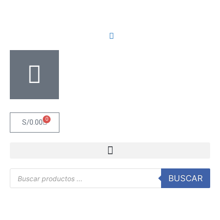
0
S/
0.00
BUSCAR