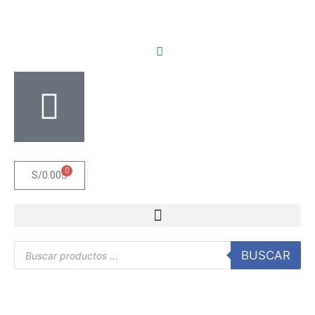
0
S/
0.00
BUSCAR