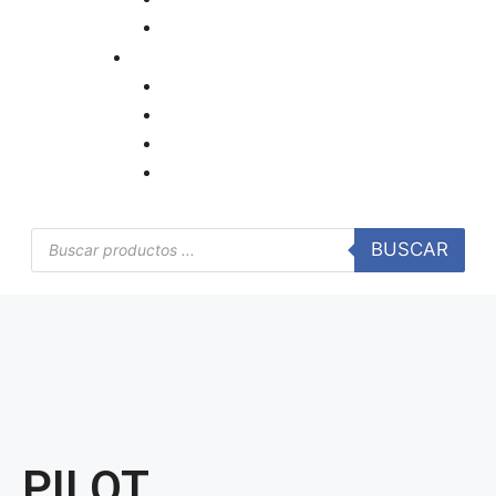
Recibos, Letras
EE.FF.
Libros Oficiales
Cintas de Señalización
Equipos de Medición
Seguridad e Iluminación
BUSCAR
PILOT