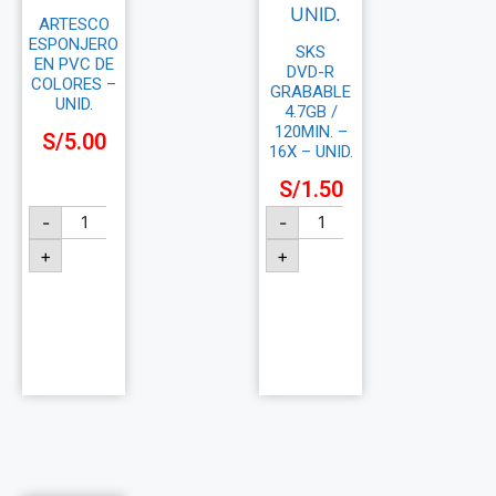
ARTESCO
ESPONJERO
SKS
EN PVC DE
DVD-R
COLORES –
GRABABLE
UNID.
4.7GB /
120MIN. –
S/
5.00
16X – UNID.
S/
1.50
-
-
+
+
Añadir
Añadir
al
al
carrito
carrito