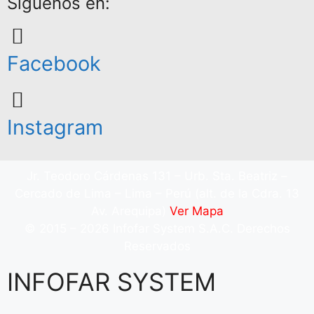
Síguenos en:
Facebook
Instagram
Jr. Teodoro Cárdenas 131 – Urb. Sta. Beatriz –
Cercado de Lima – Lima – Perú (alt. de la Cdra. 13
Av. Arequipa)
Ver Mapa
© 2015 – 2026 Infofar System S.A.C. Derechos
Reservados
INFOFAR SYSTEM