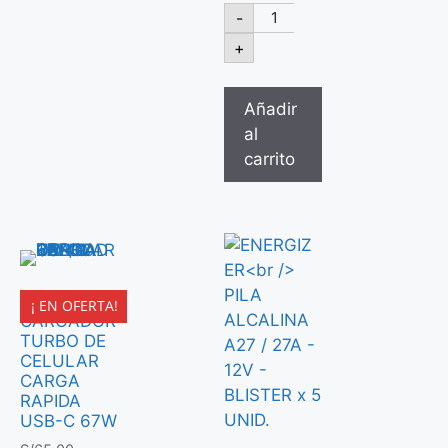
-
+
Añadir
al
carrito
LDNIO
¡ EN OFERTA!
CARGADOR
TURBO DE
CELULAR
CARGA
RAPIDA
USB-C 67W