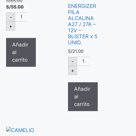
S/
65.00
ENERGIZER
S/
55.00
PILA
-
ALCALINA
A27 / 27A –
+
12V –
BLISTER x 5
UNID.
Añadir
S/
21.00
al
carrito
-
+
Añadir
al
carrito