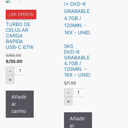
LDNIO
¡ EN OFERTA!
CARGADOR
TURBO DE
CELULAR
CARGA
RAPIDA
SKS
USB-C 67W
DVD-R
S/
65.00
GRABABLE
S/
55.00
4.7GB /
120MIN. –
-
16X – UNID.
+
S/
1.50
-
Añadir
+
al
carrito
Añadir
al