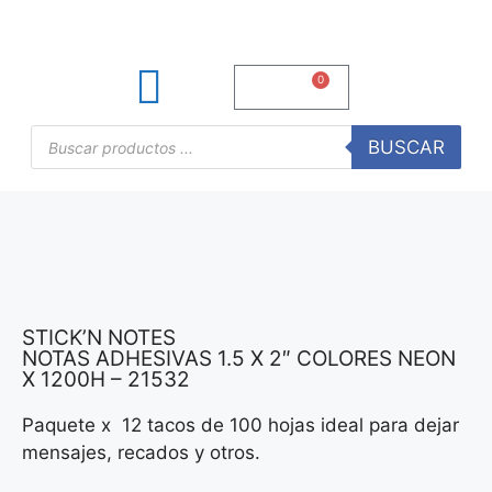
0
S/
0.00
TINTAS Y TONERS
ÚTILES DE OFICINA
BUSCAR
STICK’N NOTES
NOTAS ADHESIVAS 1.5 X 2″ COLORES NEON
X 1200H – 21532
Paquete x 12 tacos de 100 hojas ideal para dejar
mensajes, recados y otros.