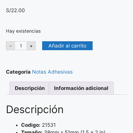
S/
22.00
Hay existencias
Añadir al carrito
-
+
Categoría
Notas Adhesivas
Descripción
Información adicional
Descripción
Codigo:
21531
Tamaño:
38mm x 51mm (1.5 x 2 in)