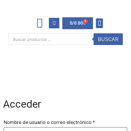
0
S/
0.00
TINTAS Y TONERS
ÚTILES DE OFICINA
BUSCAR
Mi cuenta
Acceder
Nombre de usuario o correo electrónico
*