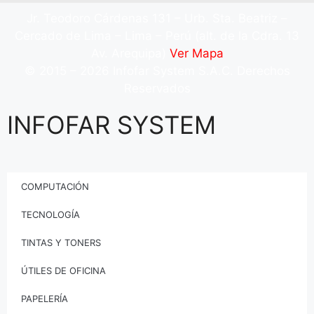
Jr. Teodoro Cárdenas 131 – Urb. Sta. Beatriz –
Cercado de Lima – Lima – Perú (alt. de la Cdra. 13
Av. Arequipa)
Ver Mapa
© 2015 – 2026 Infofar System S.A.C. Derechos
Reservados
INFOFAR SYSTEM
COMPUTACIÓN
TECNOLOGÍA
TINTAS Y TONERS
ÚTILES DE OFICINA
PAPELERÍA