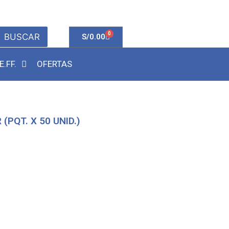
0
BUSCAR
S/
0.00
E.FF.
OFERTAS
PQT. X 50 UNID.)