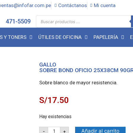
ventas@infofar.com.pe
Contáctanos
Mi cuenta
471-5509
S Y TONERS
ÚTILES DE OFICINA
PAPELERÍA
E
GALLO
SOBRE BOND OFICIO 25X38CM 90GR (
Sobre blanco de mayor resistencia.
S/
17.50
Hay existencias
Añadir al carrito
-
+