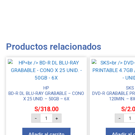
Productos relacionados
HP
SKS
BD-R DL BLU-RAY GRABABLE – CONO
DVD-R GRABABLE PRI
X 25 UNID. – 50GB – 6X
120MIN. – 8X
S/
318.00
S/
2.
-
+
-
Añadir al carrito
Añadir al 