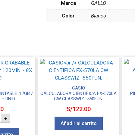
Marca
GALLO
Color
Blanco
CASIO
NTABLE 4.7GB /
CALCULADORA CIENTIFICA FX-570LA
PI
 – UNID.
CW CLASSWIZ- 550FUN.
00
S/
122.00
+
Añadir al carrito
carrito