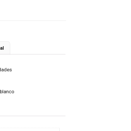
al
idades
blanco