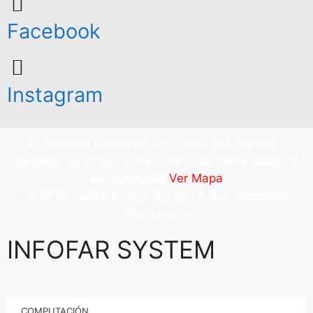
Facebook
Instagram
Jr. Teodoro Cárdenas 131 – Urb. Sta. Beatriz –
Cercado de Lima – Lima – Perú (alt. de la Cdra. 13
Av. Arequipa)
Ver Mapa
© 2015 – 2026 Infofar System S.A.C. Derechos
Reservados
INFOFAR SYSTEM
COMPUTACIÓN