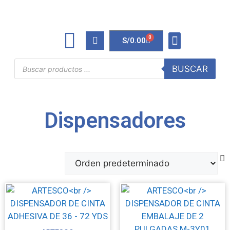
0
S/
0.00
TINTAS Y TONERS
ÚTILES DE OFICINA
BUSCAR
Dispensadores