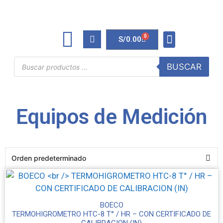
0
S/
0.00
TINTAS Y TONERS
ÚTILES DE OFICINA
BUSCAR
Equipos de Medición
BOECO
TERMOHIGROMETRO HTC-8 T° / HR – CON CERTIFICADO DE