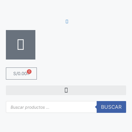
0
S/
0.00
BUSCAR