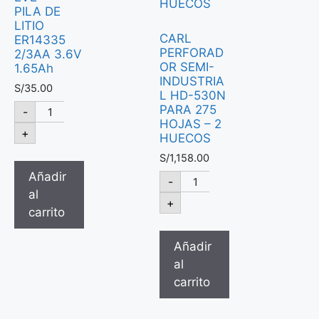
PILA DE
LITIO
CARL
ER14335
PERFORAD
2/3AA 3.6V
OR SEMI-
1.65Ah
INDUSTRIA
S/
35.00
L HD-530N
PARA 275
-
HOJAS – 2
+
HUECOS
S/
1,158.00
Añadir
-
al
+
carrito
Añadir
al
carrito