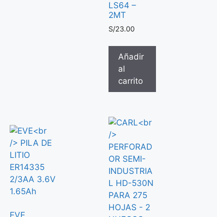
LS64 –
2MT
S/
23.00
Añadir
al
carrito
EVE