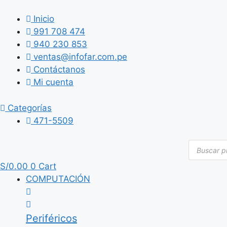
Saltar
al
Inicio
contenido
991 708 474
940 230 853
ventas@infofar.com.pe
Contáctanos
Mi cuenta
Categorías
471-5509
Búsqued
de
producto
S/
0.00
0
Cart
COMPUTACIÓN
Periféricos