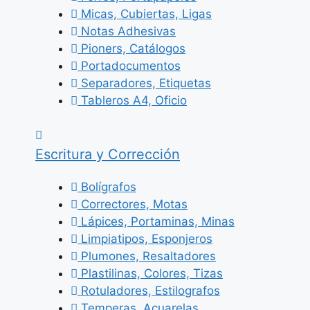
Micas, Cubiertas, Ligas
Notas Adhesivas
Pioners, Catálogos
Portadocumentos
Separadores, Etiquetas
Tableros A4, Oficio
Escritura y Corrección
Bolígrafos
Correctores, Motas
Lápices, Portaminas, Minas
Limpiatipos, Esponjeros
Plumones, Resaltadores
Plastilinas, Colores, Tizas
Rotuladores, Estilografos
Temperas, Acuarelas