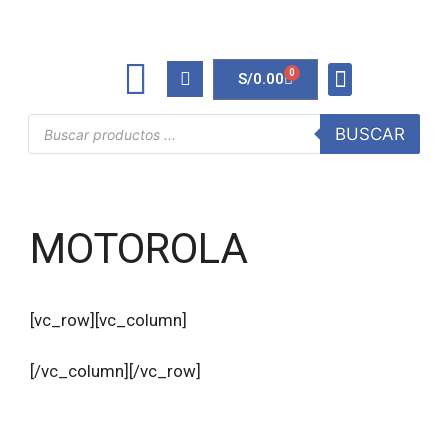
0
S/
0.00
TINTAS Y TONERS
ÚTILES DE OFICINA
BUSCAR
MOTOROLA
[vc_row][vc_column]
[/vc_column][/vc_row]