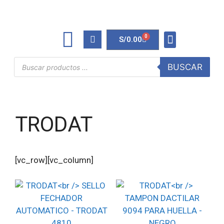
0
S/
0.00
TINTAS Y TONERS
ÚTILES DE OFICINA
BUSCAR
TRODAT
[vc_row][vc_column]