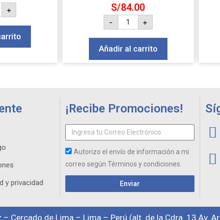
S/
84.00
+
-
+
carrito
Añadir al carrito
iente
¡Recibe Promociones!
Sí
go
Autorizo el envío de información a mi
correo según Términos y condiciones.
ones
d y privacidad
Enviar
 – Cercado de Lima – Lima – Perú (alt. de la Cdra. 13 Av. A