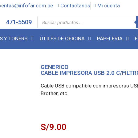
ventas@infofar.com.pe
Contáctanos
Mi cuenta
471-5509
S Y TONERS
ÚTILES DE OFICINA
PAPELERÍA
E
GENERICO
CABLE IMPRESORA USB 2.0 C/FILTR
Cable USB compatible con impresoras USB
Brother, etc.
S/
9.00