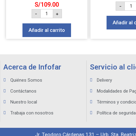
S/
109.00
-
-
+
Añadir al 
Añadir al carrito
Acerca de Infofar
Servicio al cl
Quiénes Somos
Delivery
Contáctanos
Modalidades de Pa
Nuestro local
Términos y condici
Trabaja con nosotros
Política de segurida
Jr. Teodoro Cárdenas 131 – Urb. Sta. Beatriz