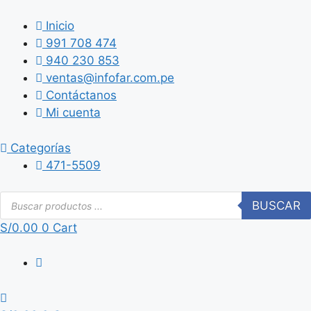
Saltar
al
Inicio
contenido
991 708 474
940 230 853
ventas@infofar.com.pe
Contáctanos
Mi cuenta
Categorías
471-5509
Búsqueda
BUSCAR
de
productos
S/
0.00
0
Cart