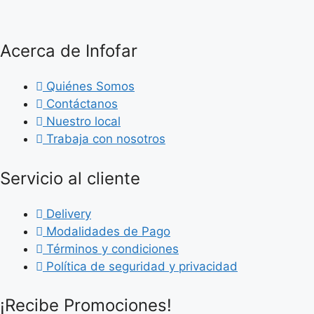
cantidad
12V
-
BLISTER
x
Acerca de Infofar
5
UNID.
cantidad
Quiénes Somos
Contáctanos
Nuestro local
Trabaja con nosotros
Servicio al cliente
Delivery
Modalidades de Pago
Términos y condiciones
Política de seguridad y privacidad
¡Recibe Promociones!