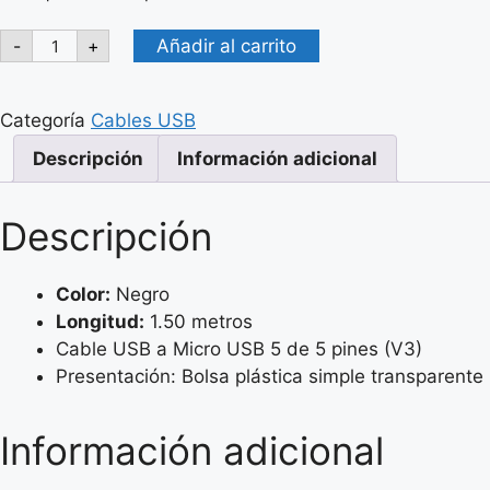
GENERICO
Añadir al carrito
-
+
CABLE
USB
DE
5
Categoría
Cables USB
PINES
(V3)
Descripción
Información adicional
VER.2.0
-
1.50M
cantidad
Descripción
Color:
Negro
Longitud:
1.50 metros
Cable USB a Micro USB 5 de 5 pines (V3)
Presentación: Bolsa plástica simple transparente
Información adicional