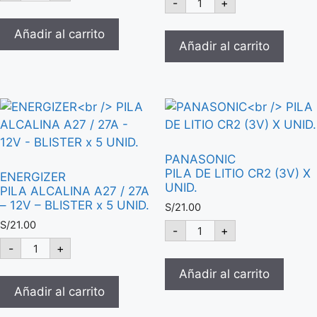
-
+
original
actual
DE
PERFORADOR
4
SEMI-
era:
es:
PILAS
INDUSTRIAL
Añadir al carrito
S/587.00.
S/545.00.
AA/AAA
HDC150
Añadir al carrito
Y
P/150
2
HOJAS
BATERIAS
-
9V
2
-
HUECOS
BC-
cantidad
0904SM
cantidad
PANASONIC
PILA DE LITIO CR2 (3V) X
ENERGIZER
UNID.
PILA ALCALINA A27 / 27A
– 12V – BLISTER x 5 UNID.
S/
21.00
PANASONIC
S/
21.00
-
+
PILA
ENERGIZER
-
+
DE
PILA
LITIO
ALCALINA
CR2
Añadir al carrito
A27
(3V)
/
Añadir al carrito
X
27A
UNID.
-