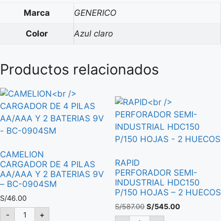
Marca
GENERICO
Color
Azul claro
Productos relacionados
CAMELION
RAPID
CARGADOR DE 4 PILAS
PERFORADOR SEMI-
AA/AAA Y 2 BATERIAS 9V
INDUSTRIAL HDC150
– BC-0904SM
P/150 HOJAS – 2 HUECOS
S/
46.00
El
El
S/
587.00
S/
545.00
CAMELION
-
+
precio
precio
CARGADOR
RAPID