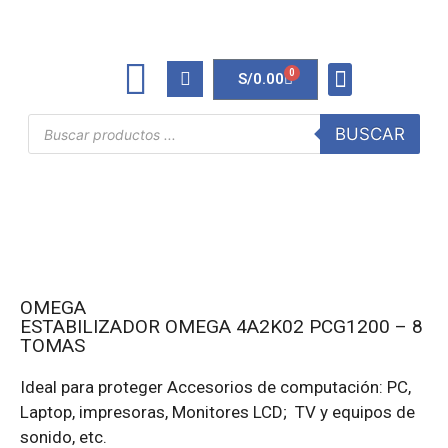
0
S/
0.00
TINTAS Y TONERS
ÚTILES DE OFICINA
BUSCAR
OMEGA
ESTABILIZADOR OMEGA 4A2K02 PCG1200 – 8
TOMAS
Ideal para proteger Accesorios de computación: PC,
Laptop, impresoras, Monitores LCD; TV y equipos de
sonido, etc.