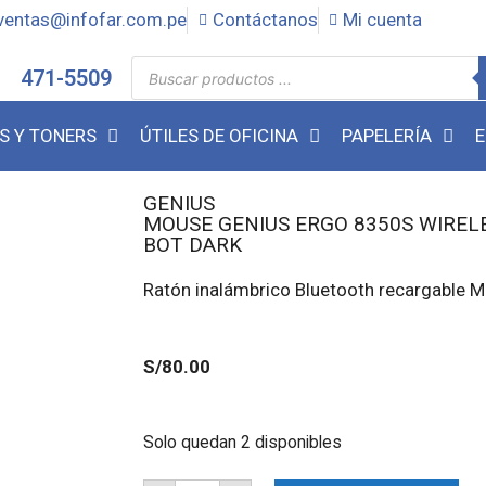
ventas@infofar.com.pe
Contáctanos
Mi cuenta
471-5509
S Y TONERS
ÚTILES DE OFICINA
PAPELERÍA
E
GENIUS
MOUSE GENIUS ERGO 8350S WIRELE
BOT DARK
Ratón inalámbrico Bluetooth recargable Mi
S/
80.00
Solo quedan 2 disponibles