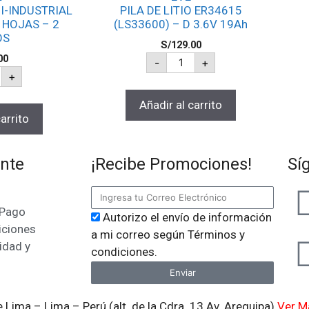
I-INDUSTRIAL
PILA DE LITIO ER34615
 HOJAS – 2
(LS33600) – D 3.6V 19Ah
OS
S/
129.00
00
-
+
+
Añadir al carrito
arrito
ente
¡Recibe Promociones!
Sí
 Pago
Autorizo el envío de información
iciones
a mi correo según Términos y
idad y
condiciones.
Enviar
 Lima – Lima – Perú (alt. de la Cdra. 13 Av. Arequipa)
Ver M