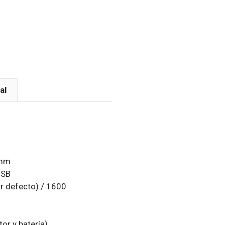
al
 mm
USB
r defecto) / 1600
or y batería).