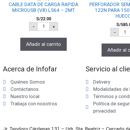
CABLE DATA DE CARGA RAPIDA
PERFORADOR SEM
MICROUSB (V8) LS64 – 2MT
122N PARA 150
HUEC
S/
22.00
S/
585.
-
+
-
Añadir al carrito
Añadir al c
Acerca de Infofar
Servicio al cli
Quiénes Somos
Delivery
Contáctanos
Modalidades de
Nuestro local
Términos y cond
Trabaja con nosotros
Política de segur
privacidad
Jr. Teodoro Cárdenas 131 – Urb. Sta. Beatriz – Cercado de