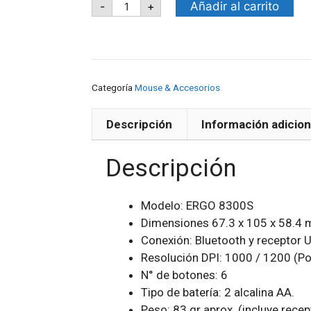
Añadir al carrito
-
+
Categoría
Mouse & Accesorios
Descripción
Información adicion
Descripción
Modelo: ERGO 8300S
Dimensiones 67.3 x 105 x 58.4
Conexión: Bluetooth y receptor 
Resolución DPI: 1000 / 1200 (Po
N° de botones: 6
Tipo de batería: 2 alcalina AA.
Peso: 83 gr aprox. (incluye recept