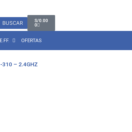
S/
0.00
BUSCAR
0
E.FF.
OFERTAS
-310 – 2.4GHZ