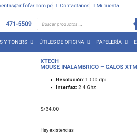
ventas@infofar.com.pe
Contáctanos
Mi cuenta
471-5509
S Y TONERS
ÚTILES DE OFICINA
PAPELERÍA
E
XTECH
MOUSE INALAMBRICO – GALOS XTM
Resolución:
1000 dpi
Interfaz:
2.4 Ghz
S/
34.00
Hay existencias