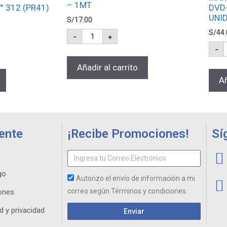
– 1MT
° 312 (PR41)
DVD
UNID
S/
17.00
S/
44.
-
+
-
Añadir al carrito
Añ
iente
¡Recibe Promociones!
Sí
go
Autorizo el envío de información a mi
correo según Términos y condiciones.
ones
d y privacidad
Enviar