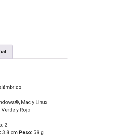
nal
alámbrico
ndows®, Mac y Linux
, Verde y Rojo
s: 2
x 3.8 cm
Peso:
58 g