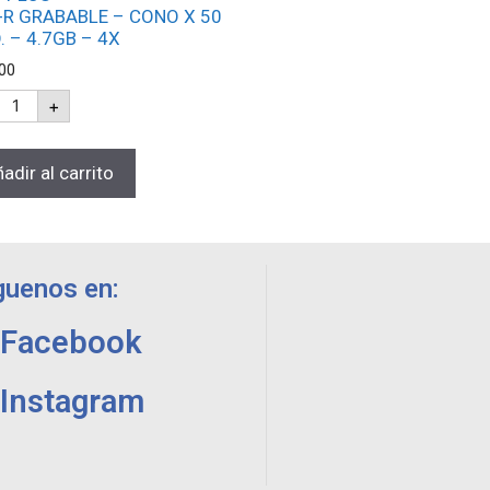
-R GRABABLE – CONO X 50
. – 4.7GB – 4X
00
+
adir al carrito
guenos en:
Facebook
Instagram