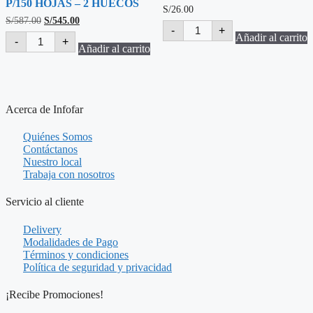
P/150 HOJAS – 2 HUECOS
S/
26.00
El
El
S/
587.00
S/
545.00
DAYCELL
-
+
precio
precio
RAPID
ADAPTADOR
Añadir al carrito
-
+
original
actual
PERFORADOR
DE
Añadir al carrito
era:
es:
SEMI-
CORRIENTE
S/587.00.
S/545.00.
INDUSTRIAL
(DADO)
HDC150
USB-
P/150
C
HOJAS
20W
Acerca de Infofar
-
cantidad
2
HUECOS
Quiénes Somos
cantidad
Contáctanos
Nuestro local
Trabaja con nosotros
Servicio al cliente
Delivery
Modalidades de Pago
Términos y condiciones
Política de seguridad y privacidad
¡Recibe Promociones!