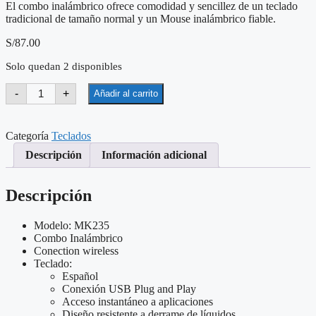
El combo inalámbrico ofrece comodidad y sencillez de un teclado
tradicional de tamaño normal y un Mouse inalámbrico fiable.
S/
87.00
Solo quedan 2 disponibles
LOGITECH
-
+
Añadir al carrito
TECLADO
Y
MOUSE
INALAMBRICO
Categoría
Teclados
LOGITECH
Descripción
Información adicional
MK235
cantidad
Descripción
Modelo: MK235
Combo Inalámbrico
Conection wireless
Teclado:
Español
Conexión USB Plug and Play
Acceso instantáneo a aplicaciones
Diseño resistente a derrame de líquidos.