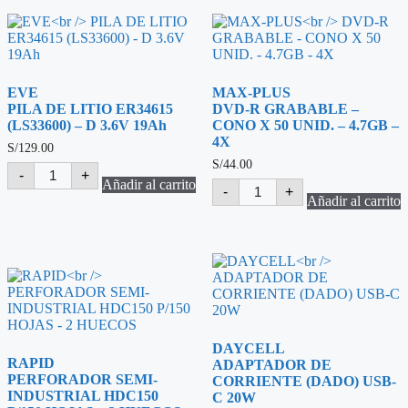
EVE
MAX-PLUS
PILA DE LITIO ER34615
DVD-R GRABABLE –
(LS33600) – D 3.6V 19Ah
CONO X 50 UNID. – 4.7GB –
4X
S/
129.00
S/
44.00
EVE
-
+
PILA
Añadir al carrito
MAX-
-
+
DE
PLUS
Añadir al carrito
LITIO
DVD-
ER34615
R
(LS33600)
GRABABLE
-
-
D
CONO
3.6V
X
19Ah
50
cantidad
UNID.
-
4.7GB
DAYCELL
-
RAPID
ADAPTADOR DE
4X
PERFORADOR SEMI-
CORRIENTE (DADO) USB-
cantidad
INDUSTRIAL HDC150
C 20W