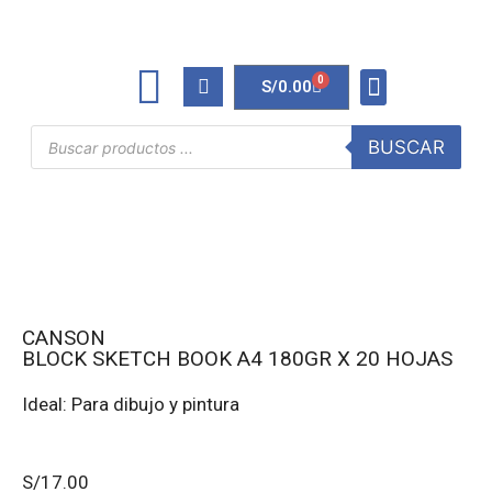
0
S/
0.00
TINTAS Y TONERS
ÚTILES DE OFICINA
BUSCAR
CANSON
BLOCK SKETCH BOOK A4 180GR X 20 HOJAS
Ideal: Para dibujo y pintura
S/
17.00