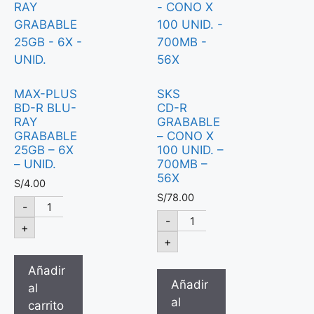
MAX-PLUS
SKS
BD-R BLU-
CD-R
RAY
GRABABLE
GRABABLE
– CONO X
25GB – 6X
100 UNID. –
– UNID.
700MB –
56X
S/
4.00
S/
78.00
-
-
+
+
Añadir
Añadir
al
al
carrito