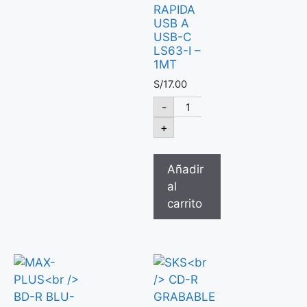
RAPIDA
USB A
USB-C
LS63-I –
1MT
S/
17.00
-
+
Añadir
al
carrito