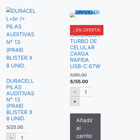
LDNIO
¡ EN OFERTA!
CARGADOR
TURBO DE
CELULAR
CARGA
RAPIDA
USB-C 67W
S/
65.00
DURACELL
S/
55.00
PILAS
-
AUDITIVAS
N° 13
+
(PR48)
BLISTER X
8 UNID.
Añadir
S/
25.00
al
carrito
-