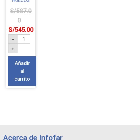
HUECOS
S/
587.0
0
S/
545.00
-
+
Añadir
al
carrito
Acerca de Infofar