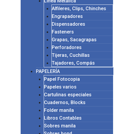
Línea Metálica
Alfileres, Clips, Chinches
Engrapadores
Dispensadores
Fasteners
Grapas, Sacagrapas
Perforadores
Tijeras, Cuchillas
Tajadores, Compás
PAPELERÍA
Papel Fotocopia
Papeles varios
Cartulinas especiales
Cuadernos, Blocks
Folder manila
Libros Contables
Sobres manila
Sobres bond