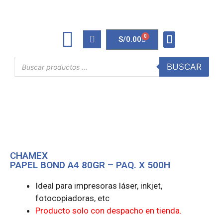
0
S/
0.00
TINTAS Y TONERS
ÚTILES DE OFICINA
BUSCAR
CHAMEX
PAPEL BOND A4 80GR – PAQ. X 500H
Ideal para impresoras láser, inkjet,
fotocopiadoras, etc
Producto solo con despacho en tienda.