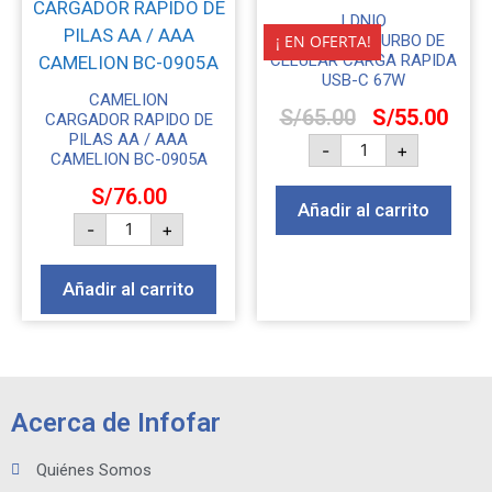
LDNIO
¡ EN OFERTA!
CARGADOR TURBO DE
CELULAR CARGA RAPIDA
USB-C 67W
CAMELION
S/
65.00
S/
55.00
CARGADOR RAPIDO DE
PILAS AA / AAA
-
+
CAMELION BC-0905A
S/
76.00
Añadir al carrito
-
+
Añadir al carrito
Acerca de Infofar
Quiénes Somos