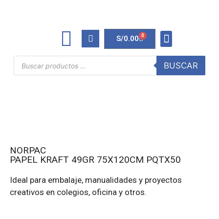
0
S/
0.00
TINTAS Y TONERS
ÚTILES DE OFICINA
BUSCAR
NORPAC
PAPEL KRAFT 49GR 75X120CM PQTX50
Ideal para embalaje, manualidades y proyectos
creativos en colegios, oficina y otros.