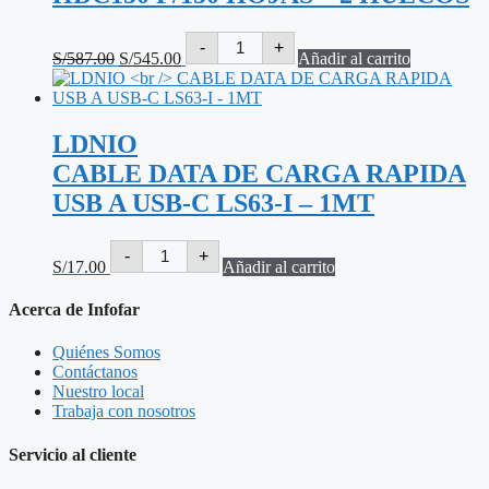
RAPID
El
El
-
+
PERFORADOR
S/
587.00
S/
545.00
Añadir al carrito
precio
precio
SEMI-
original
actual
INDUSTRIAL
era:
es:
HDC150
S/587.00.
S/545.00.
P/150
LDNIO
HOJAS
-
CABLE DATA DE CARGA RAPIDA
2
HUECOS
USB A USB-C LS63-I – 1MT
cantidad
LDNIO
-
+
CABLE
S/
17.00
Añadir al carrito
DATA
DE
Acerca de Infofar
CARGA
RAPIDA
USB
Quiénes Somos
A
Contáctanos
USB-
Nuestro local
C
Trabaja con nosotros
LS63-
I
Servicio al cliente
-
1MT