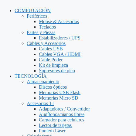
COMPUTACIÓN
Periféricos
Mouse & Accesorios
Teclados
Partes y Piezas
Estabilizadores / UPS
Cables y Accesorios
Cables USB
Cables VGA / HDMI
Cable Poder
Kit de limpieza
Supresores de pico
TECNOLOGÍA
Almacenamiento
Discos ópticos
Memorias USB Flash
Memorias Micro SD
Accesorios TI
Adaptadores / Convertidor
Audífonos/manos libres
Cargador para celulares
Lector de tarjetas
Puntero Láser