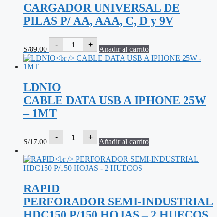
CARGADOR UNIVERSAL DE
PILAS P/ AA, AAA, C, D y 9V
CAMELION
-
+
CARGADOR
S/
89.00
Añadir al carrito
UNIVERSAL
DE
PILAS
P/
LDNIO
AA,
AAA,
CABLE DATA USB A IPHONE 25W
C,
D
– 1MT
y
9V
LDNIO
cantidad
-
+
CABLE
S/
17.00
Añadir al carrito
DATA
USB
A
IPHONE
25W
RAPID
-
1MT
PERFORADOR SEMI-INDUSTRIAL
cantidad
HDC150 P/150 HOJAS – 2 HUECOS