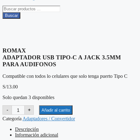
Búsqueda
de
Buscar
productos
ROMAX
ADAPTADOR USB TIPO-C A JACK 3.5MM
PARA AUDIFONOS
Compatible con todos lo celulares que solo tenga puerto Tipo C
S/
13.00
Solo quedan 3 disponibles
ROMAX
-
+
Añadir al carrito
ADAPTADOR
USB
Categoría
Adaptadores / Convertidor
TIPO-
C
Descripción
A
Información adicional
JACK