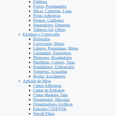
Folderes
Forros, Portapapeles
Micas, Cubiertas, Ligas
Notas Adhesivas
Pioners, Catálogos
Separadores, Etiquetas
Tableros A4, Oficio
Escritura y Corrección
Bolígrafos
Correctores, Motas
Lápices, Portaminas, Minas
Limpiatipo, Esponjeros
Plumones, Resaltadores
Plastilinas, Colores, Tizas
Rotuladores, Estilografos
Temperas, Acuarelas
Reglas, Escalimetro
Artículo de Mesa
Cintas Adhesivas
Cintas de Embalaje
Cintas Masking Tape
Pegamentos, Siliconas
Organizadores Acrílicos
Estuches CD/DVDs
Strecht Films