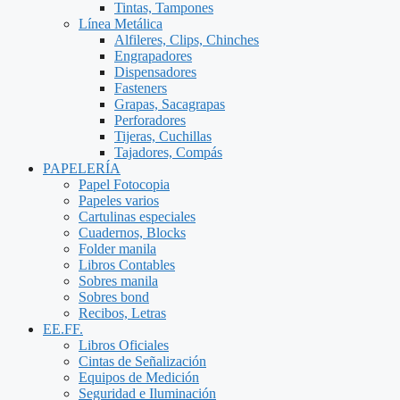
Tintas, Tampones
Línea Metálica
Alfileres, Clips, Chinches
Engrapadores
Dispensadores
Fasteners
Grapas, Sacagrapas
Perforadores
Tijeras, Cuchillas
Tajadores, Compás
PAPELERÍA
Papel Fotocopia
Papeles varios
Cartulinas especiales
Cuadernos, Blocks
Folder manila
Libros Contables
Sobres manila
Sobres bond
Recibos, Letras
EE.FF.
Libros Oficiales
Cintas de Señalización
Equipos de Medición
Seguridad e Iluminación