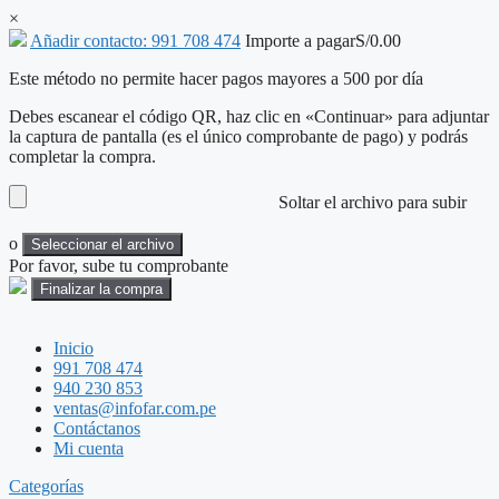
×
Añadir contacto: 991 708 474
Importe a pagar
S/
0.00
Este método no permite hacer pagos mayores a 500 por día
Debes escanear el código QR, haz clic en «Continuar» para adjuntar
la captura de pantalla (es el único comprobante de pago) y podrás
completar la compra.
Soltar el archivo para subir
o
Seleccionar el archivo
Por favor, sube tu comprobante
Saltar
al
Inicio
contenido
991 708 474
940 230 853
ventas@infofar.com.pe
Contáctanos
Mi cuenta
Categorías