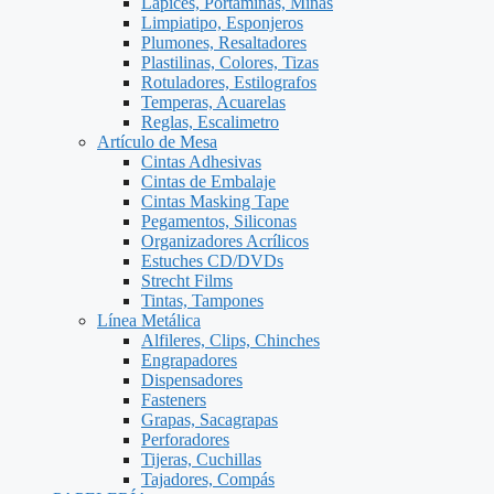
Lápices, Portaminas, Minas
Limpiatipo, Esponjeros
Plumones, Resaltadores
Plastilinas, Colores, Tizas
Rotuladores, Estilografos
Temperas, Acuarelas
Reglas, Escalimetro
Artículo de Mesa
Cintas Adhesivas
Cintas de Embalaje
Cintas Masking Tape
Pegamentos, Siliconas
Organizadores Acrílicos
Estuches CD/DVDs
Strecht Films
Tintas, Tampones
Línea Metálica
Alfileres, Clips, Chinches
Engrapadores
Dispensadores
Fasteners
Grapas, Sacagrapas
Perforadores
Tijeras, Cuchillas
Tajadores, Compás