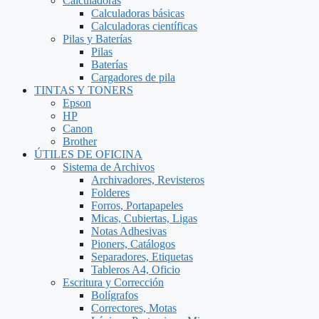
Calculadoras
Calculadoras básicas
Calculadoras científicas
Pilas y Baterías
Pilas
Baterías
Cargadores de pila
TINTAS Y TONERS
Epson
HP
Canon
Brother
ÚTILES DE OFICINA
Sistema de Archivos
Archivadores, Revisteros
Folderes
Forros, Portapapeles
Micas, Cubiertas, Ligas
Notas Adhesivas
Pioners, Catálogos
Separadores, Etiquetas
Tableros A4, Oficio
Escritura y Corrección
Bolígrafos
Correctores, Motas