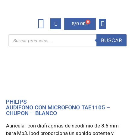
0
S/
0.00
TINTAS Y TONERS
ÚTILES DE OFICINA
BUSCAR
PHILIPS
AUDIFONO CON MICROFONO TAE1105 –
CHUPON – BLANCO
Auricular con diafragmas de neodimio de 8.6 mm
para Mp3, ipod proporciona un sonido potente y