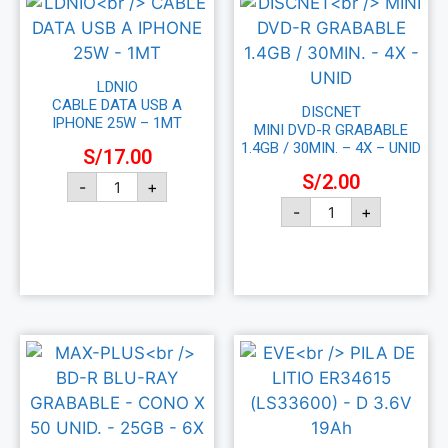
LDNIO
CABLE DATA USB A
DISCNET
IPHONE 25W – 1MT
MINI DVD-R GRABABLE
1.4GB / 30MIN. – 4X – UNID
S/
17.00
S/
2.00
-
+
-
+
Añadir al carrito
Añadir al carrito