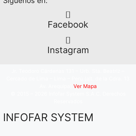
Síguenos en:
Facebook
Instagram
Jr. Teodoro Cárdenas 131 – Urb. Sta. Beatriz –
Cercado de Lima – Lima – Perú (alt. de la Cdra. 13
Av. Arequipa)
Ver Mapa
© 2015 – 2026 Infofar System S.A.C. Derechos
Reservados
INFOFAR SYSTEM