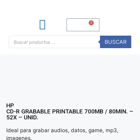
0
S/
0.00
TINTAS Y TONERS
ÚTILES DE OFICINA
BUSCAR
HP
CD-R GRABABLE PRINTABLE 700MB / 80MIN. –
52X – UNID.
Ideal para grabar audios, datos, game, mp3,
imagenes.