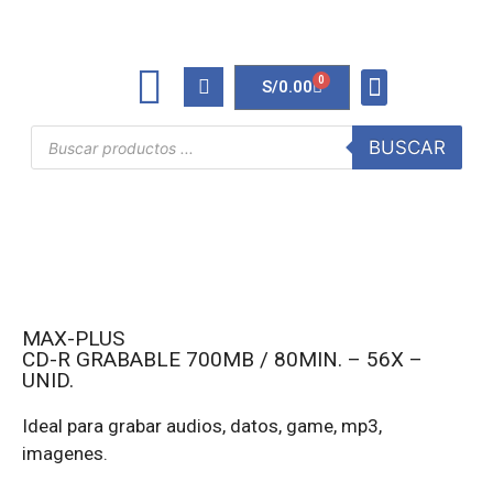
0
S/
0.00
TINTAS Y TONERS
ÚTILES DE OFICINA
BUSCAR
MAX-PLUS
CD-R GRABABLE 700MB / 80MIN. – 56X –
UNID.
Ideal para grabar audios, datos, game, mp3,
imagenes.