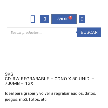
0
S/
0.00
TINTAS Y TONERS
ÚTILES DE OFICINA
BUSCAR
SKS
CD-RW REGRABABLE – CONO X 50 UNID. –
700MB – 12X
Ideal para grabar y volver a regrabar audios, datos,
juegos, mp3, fotos, etc.