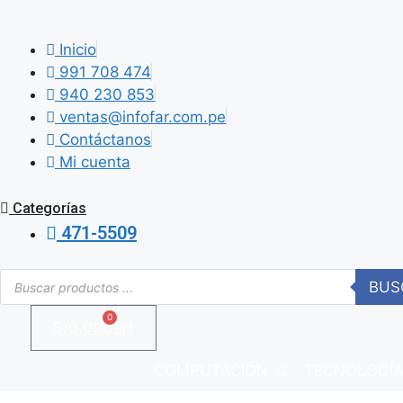
Saltar
al
Inicio
contenido
991 708 474
940 230 853
ventas@infofar.com.pe
Contáctanos
Mi cuenta
Categorías
471-5509
Búsqueda
BUS
de
productos
0
S/
0.00
Cart
COMPUTACIÓN
TECNOLOGÍ