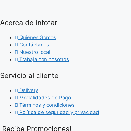
R
ER1433
BLU-
2/3AA
RAY
3.6V
GRABABLE
1.65Ah
-
Acerca de Infofar
cantidad
CONO
X
50
Quiénes Somos
UNID.
Contáctanos
-
25GB
Nuestro local
-
Trabaja con nosotros
6X
cantidad
Servicio al cliente
Delivery
Modalidades de Pago
Términos y condiciones
Política de seguridad y privacidad
¡Recibe Promociones!