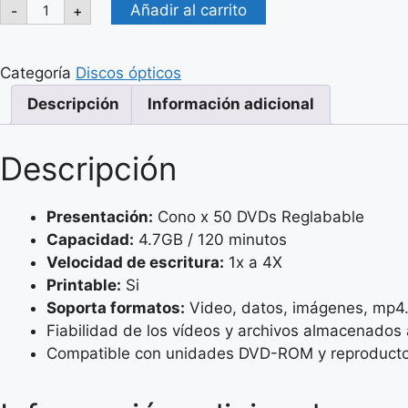
SKS
Añadir al carrito
-
+
DVD+RW
REGRABABLE
-
CONO
Categoría
Discos ópticos
X
50
Descripción
Información adicional
UNID.
-
4.7GB
-
Descripción
4X
cantidad
Presentación:
Cono x 50 DVDs Reglabable
Capacidad:
4.7GB / 120 minutos
Velocidad de escritura:
1x a 4X
Printable:
Si
Soporta formatos:
Video, datos, imágenes, mp4
Fiabilidad de los vídeos y archivos almacenados 
Compatible con unidades DVD-ROM y reproducto