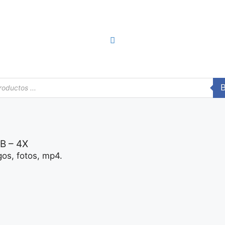
a
s
B – 4X
gos, fotos, mp4.