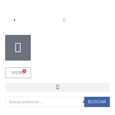
0
S/
0.00
BUSCAR