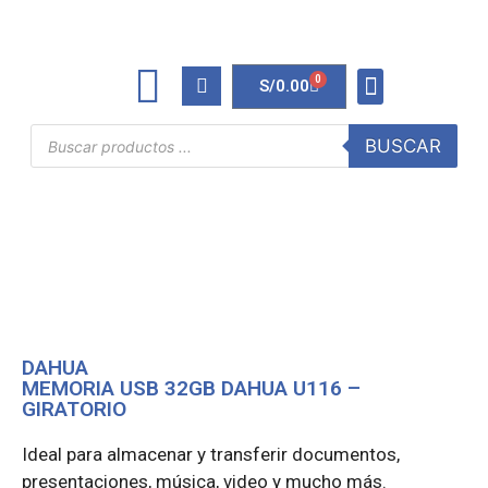
0
S/
0.00
TINTAS Y TONERS
ÚTILES DE OFICINA
BUSCAR
DAHUA
MEMORIA USB 32GB DAHUA U116 –
GIRATORIO
Ideal para almacenar y transferir documentos,
presentaciones, música, video y mucho más.