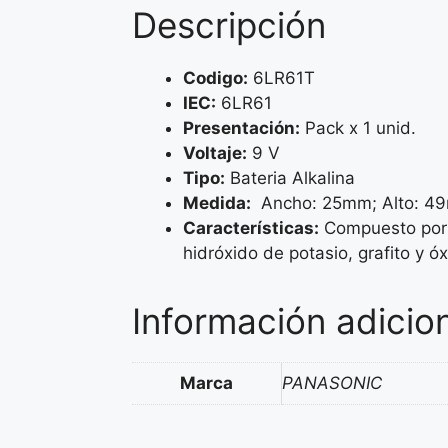
Descripción
Codigo:
6LR61T
IEC:
6LR61
Presentación:
Pack x 1 unid.
Voltaje:
9 V
Tipo:
Bateria Alkalina
Medida:
Ancho: 25mm; Alto: 49
Características:
Compuesto por 
hidróxido de potasio, grafito y óx
Información adicio
Marca
PANASONIC