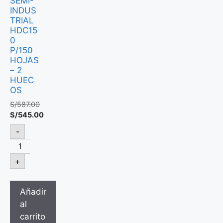
SEMI-
INDUS
TRIAL
HDC15
0
P/150
HOJAS
– 2
HUEC
OS
S/
587.00
S/
545.00
-
+
Añadir
al
carrito