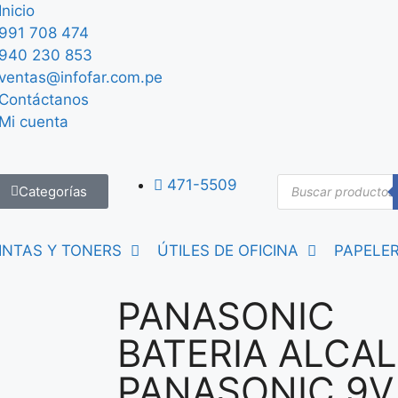
Inicio
991 708 474
940 230 853
ventas@infofar.com.pe
Contáctanos
Mi cuenta
471-5509
Categorías
INTAS Y TONERS
ÚTILES DE OFICINA
PAPELER
PANASONIC
BATERIA ALCAL
PANASONIC 9V