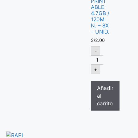
PRINT
ABLE
4.7GB /
120MI
N. – 8X
– UNID.
S/
2.00
-
+
Añadir
al
carrito