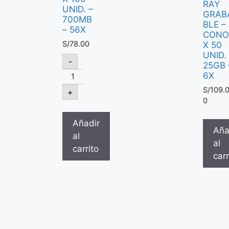
RAY
UNID. –
GRAB
700MB
BLE –
– 56X
CONO
S/
78.00
X 50
UNID.
-
25GB 
6X
S/
109.
+
0
Añadir
Aña
al
al
carrito
carr