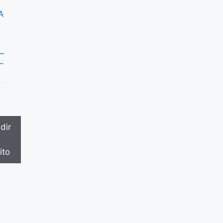
A
 –
–
0
dir
ito