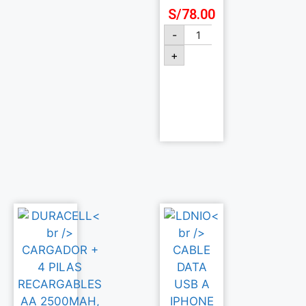
S/
78.00
-
+
Añadir
al
carrito