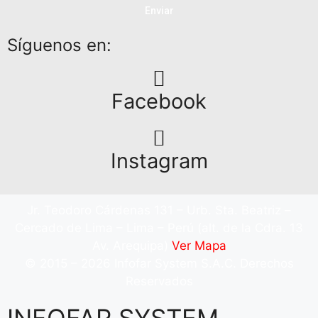
Enviar
Síguenos en:
Facebook
Instagram
Jr. Teodoro Cárdenas 131 – Urb. Sta. Beatriz –
Cercado de Lima – Lima – Perú (alt. de la Cdra. 13
Av. Arequipa)
Ver Mapa
© 2015 – 2026 Infofar System S.A.C. Derechos
Reservados
INFOFAR SYSTEM