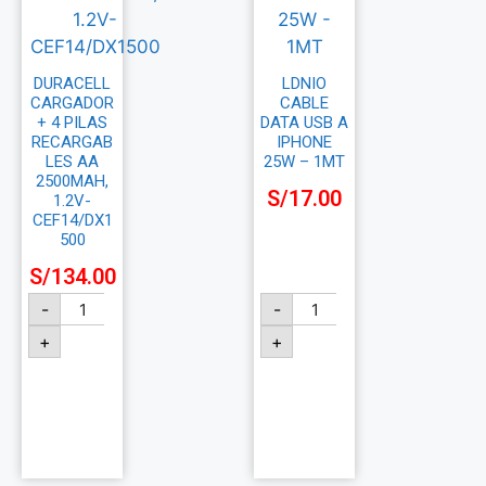
DURACELL
LDNIO
CARGADOR
CABLE
+ 4 PILAS
DATA USB A
RECARGAB
IPHONE
LES AA
25W – 1MT
2500MAH,
S/
17.00
1.2V-
CEF14/DX1
500
S/
134.00
-
-
+
+
Añadir
Añadir
al
al
carrito
carrito