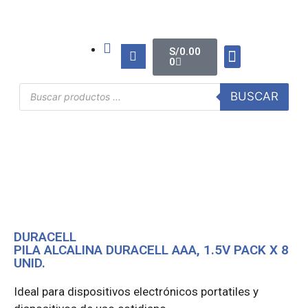
S/
0.00
0
TINTAS Y TONERS
ÚTILES DE OFICINA
BUSCAR
DURACELL
PILA ALCALINA DURACELL AAA, 1.5V PACK X 8
UNID.
Ideal para dispositivos electrónicos portatiles y