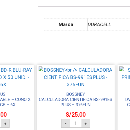
Marca
DURACELL
LUS
BOSSNEY
ABLE – CONO X
CALCULADORA CIENTIFICA BS-991ES
D
5GB – 6X
PLUS – 376FUN
C
.00
S/
25.00
+
-
+