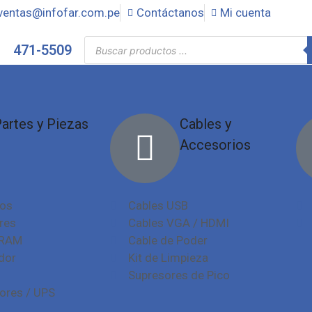
ventas@infofar.com.pe
Contáctanos
Mi cuenta
471-5509
artes y Piezas
Cables y
Accesorios
ros
Cables USB
res
Cables VGA / HDMI
 RAM
Cable de Poder
dor
Kit de Limpieza
Supresores de Pico
dores / UPS