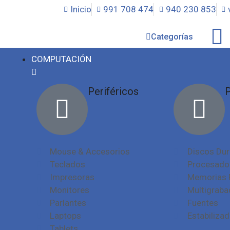
Inicio
991 708 474
940 230 853
Categorías
COMPUTACIÓN
Periféricos
P
Mouse & Accesorios
Discos Du
Teclados
Procesado
Impresoras
Memorias
Monitores
Multigraba
Parlantes
Fuentes
Laptops
Estabiliza
Tablets