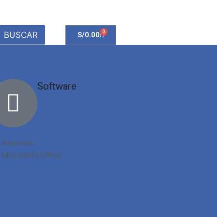
0
BUSCAR
S/
0.00
Software
Antivirus
Microsoft Office