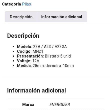
/
Categoría
Pilas
23A
-
12V
Descripción
Información adicional
-
BLISTER
x
5
Descripción
UNID.
cantidad
Modelo:
23A / A23 / V23GA
Código:
MN21
Presentación:
Blister x 5 unid.
Voltaje:
12V
Medida:
28mm, diámetro: 10mm
Información adicional
Marca
ENERGIZER