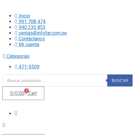
Saltar
al
Inicio
contenido
991 708 474
940 230 853
ventas@infofar.com.pe
Contáctanos
Mi cuenta
Categorías
471-5509
Búsqueda
BUSCAR
de
productos
0
S/
0.00
Cart