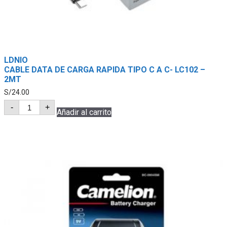
LDNIO
CABLE DATA DE CARGA RAPIDA TIPO C A C- LC102 –
2MT
S/
24.00
LDNIO
-
+
CABLE
Añadir al carrito
DATA
DE
CARGA
RAPIDA
TIPO
C
A
C-
LC102
-
2MT
cantidad