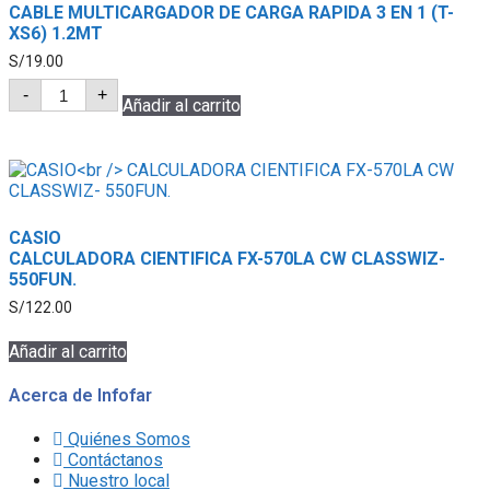
CABLE MULTICARGADOR DE CARGA RAPIDA 3 EN 1 (T-
XS6) 1.2MT
S/
19.00
TRANYOO
-
+
CABLE
Añadir al carrito
MULTICARGADOR
DE
CARGA
RAPIDA
3
EN
1
CASIO
(T-
CALCULADORA CIENTIFICA FX-570LA CW CLASSWIZ-
XS6)
1.2MT
550FUN.
cantidad
S/
122.00
Añadir al carrito
Acerca de Infofar
Quiénes Somos
Contáctanos
Nuestro local