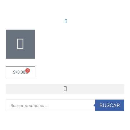
0
S/
0.00
BUSCAR