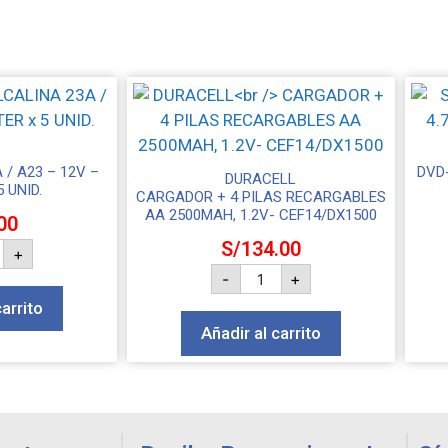
 / A23 – 12V –
DVD-
DURACELL
5 UNID.
CARGADOR + 4 PILAS RECARGABLES
AA 2500MAH, 1.2V- CEF14/DX1500
00
S/
134.00
+
-
+
carrito
Añadir al carrito