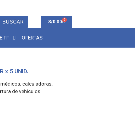
0
BUSCAR
S/
0.00
E.FF.
OFERTAS
R x 5 UNID.
 médicos, calculadoras,
tura de vehículos.