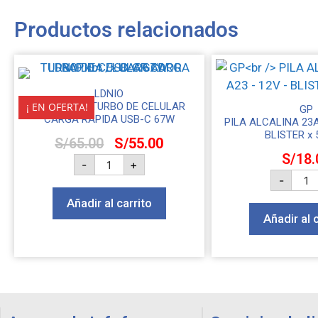
Productos relacionados
LDNIO
¡ EN OFERTA!
CARGADOR TURBO DE CELULAR
GP
CARGA RAPIDA USB-C 67W
PILA ALCALINA 23A
BLISTER x 
S/
65.00
S/
55.00
S/
18.
-
+
-
Añadir al carrito
Añadir al 