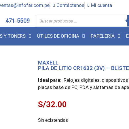
ventas@infofar.com.pe
Contáctanos
Mi cuenta
471-5509
S Y TONERS
ÚTILES DE OFICINA
PAPELERÍA
E
MAXELL
PILA DE LITIO CR1632 (3V) – BLISTE
Ideal para:
Relojes digitales, dispositivos
placas base de PC, PDA y sistemas de aper
S/
32.00
Sin existencias