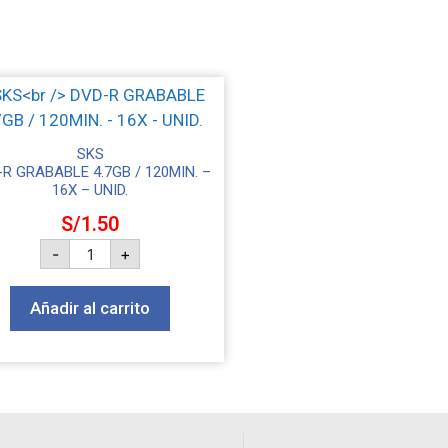
SKS
R GRABABLE 4.7GB / 120MIN. –
16X – UNID.
S/
1.50
-
+
Añadir al carrito