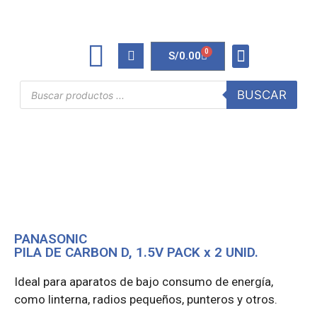
0
S/
0.00
TINTAS Y TONERS
ÚTILES DE OFICINA
BUSCAR
PANASONIC
PILA DE CARBON D, 1.5V PACK x 2 UNID.
Ideal para aparatos de bajo consumo de energía,
como linterna, radios pequeños, punteros y otros.