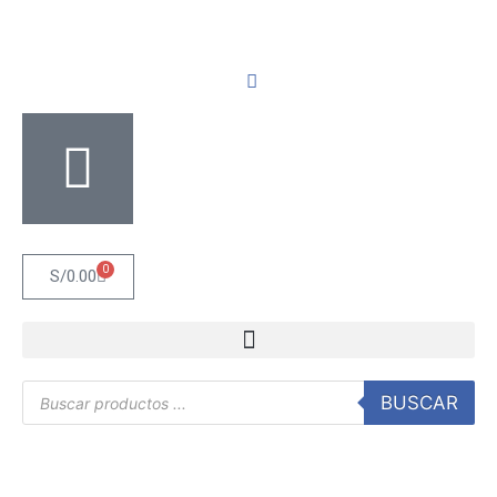
0
S/
0.00
BUSCAR