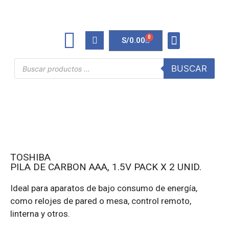
0
S/
0.00
TINTAS Y TONERS
ÚTILES DE OFICINA
BUSCAR
TOSHIBA
PILA DE CARBON AAA, 1.5V PACK X 2 UNID.
Ideal para aparatos de bajo consumo de energía,
como relojes de pared o mesa, control remoto,
linterna y otros.