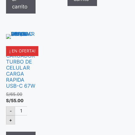
carrito
LDNIO
¡ EN OFERTA!
CARGADOR
TURBO DE
CELULAR
CARGA
RAPIDA
USB-C 67W
S/
65.00
S/
55.00
-
+