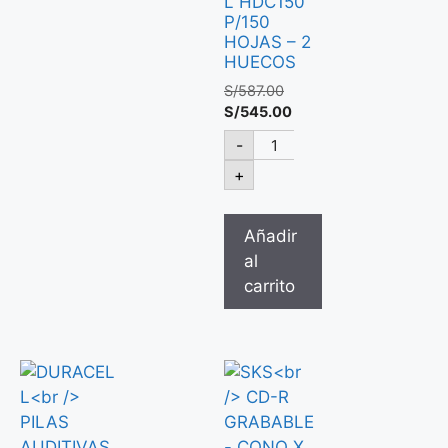
L HDC150
P/150
HOJAS – 2
HUECOS
S/
587.00
S/
545.00
-
+
Añadir
al
carrito