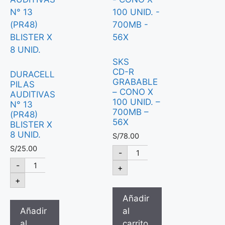
SKS
CD-R
DURACELL
GRABABLE
PILAS
– CONO X
AUDITIVAS
100 UNID. –
N° 13
700MB –
(PR48)
56X
BLISTER X
8 UNID.
S/
78.00
S/
25.00
-
-
+
+
Añadir
Añadir
al
al
carrito