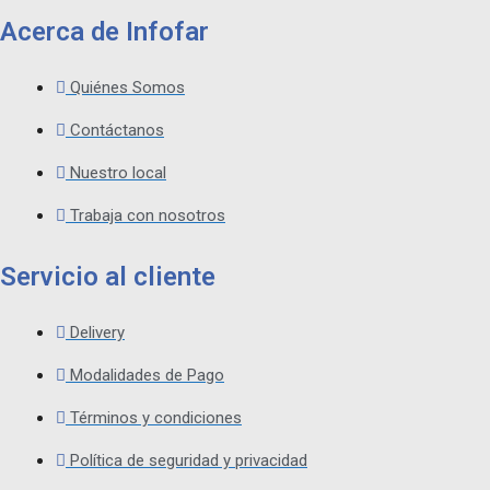
RAY
GRABABLE
Acerca de Infofar
-
CONO
X
Quiénes Somos
25
UNID.
-
Contáctanos
50GB
-
Nuestro local
6X
cantidad
Trabaja con nosotros
Servicio al cliente
Delivery
Modalidades de Pago
Términos y condiciones
Política de seguridad y privacidad