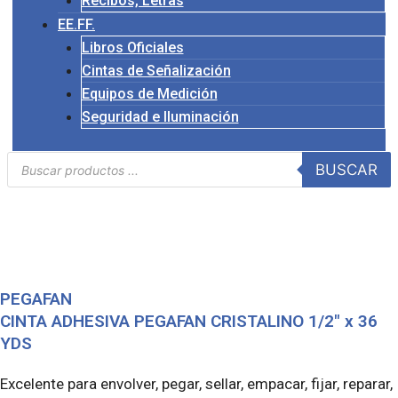
Recibos, Letras
EE.FF.
Libros Oficiales
Cintas de Señalización
Equipos de Medición
Seguridad e Iluminación
Búsqueda
BUSCAR
de
productos
PEGAFAN
CINTA ADHESIVA PEGAFAN CRISTALINO 1/2″ x 36
YDS
Excelente para envolver, pegar, sellar, empacar, fijar, reparar,