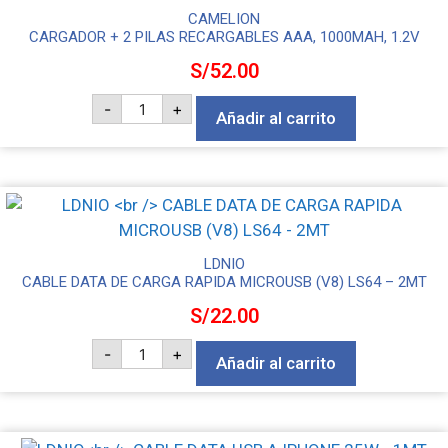
CAMELION
CARGADOR + 2 PILAS RECARGABLES AAA, 1000MAH, 1.2V
S/
52.00
CAMELION
-
+
CARGADOR
Añadir al carrito
+
2
PILAS
RECARGABLES
AAA,
1000MAH,
1.2V
cantidad
LDNIO
CABLE DATA DE CARGA RAPIDA MICROUSB (V8) LS64 – 2MT
S/
22.00
LDNIO
-
+
CABLE
Añadir al carrito
DATA
DE
CARGA
RAPIDA