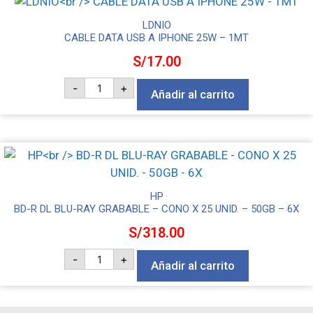
MICROUSB
(V8)
LS64
LDNIO
-
CABLE DATA USB A IPHONE 25W – 1MT
2MT
cantidad
S/
17.00
LDNIO
-
+
CABLE
Añadir al carrito
DATA
USB
A
IPHONE
25W
-
1MT
cantidad
HP
BD-R DL BLU-RAY GRABABLE – CONO X 25 UNID. – 50GB – 6X
S/
318.00
HP
-
+
BD-
Añadir al carrito
R
DL
BLU-