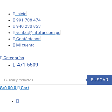
Saltar
al
Inicio
contenido
991 708 474
940 230 853
ventas@infofar.com.pe
Contáctanos
Mi cuenta
Categorías
471-5509
Búsqueda
BUSCAR
de
productos
S/
0.00
0
Cart