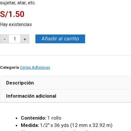
sujetar, atar, etc.
S/
1.50
Hay existencias
PEGAFAN
Añadir al carrito
-
+
CINTA
ADHESIVA
PEGAFAN
CRISTALINO
1/2"
x
Categoría
Cintas Adhesivas
36
YDS
cantidad
Descripción
Información adicional
Contenido:
1 rollo
Medida:
1/2″ x 36 yds (12 mm x 32.92 m)