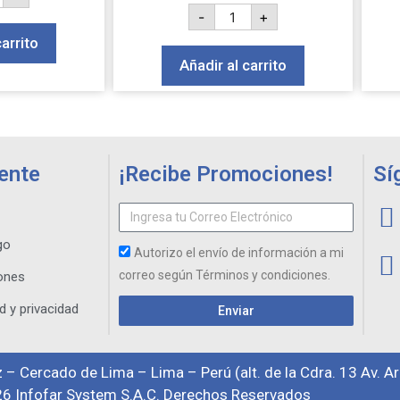
-
+
carrito
Añadir al carrito
iente
¡Recibe Promociones!
Sí
go
Autorizo el envío de información a mi
correo según Términos y condiciones.
ones
d y privacidad
Enviar
 – Cercado de Lima – Lima – Perú (alt. de la Cdra. 13 Av. A
6 Infofar System S.A.C. Derechos Reservados