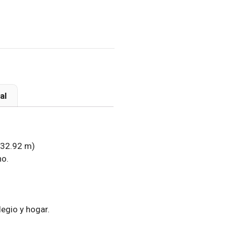
al
 32.92 m)
no.
legio y hogar.