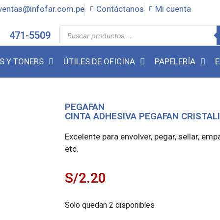
ventas@infofar.com.pe
Contáctanos
Mi cuenta
471-5509
S Y TONERS
ÚTILES DE OFICINA
PAPELERÍA
E
PEGAFAN
CINTA ADHESIVA PEGAFAN CRISTALI
Excelente para envolver, pegar, sellar, empaca
etc.
S/
2.20
Solo quedan 2 disponibles