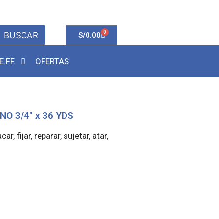
0
BUSCAR
S/
0.00
E.FF.
OFERTAS
NO 3/4″ x 36 YDS
r, fijar, reparar, sujetar, atar,