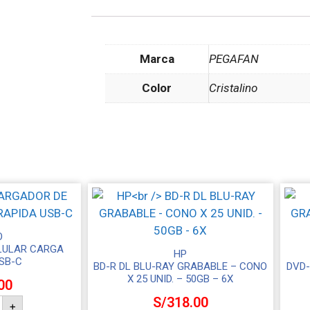
Marca
PEGAFAN
Color
Cristalino
O
LULAR CARGA
HP
SB-C
BD-R DL BLU-RAY GRABABLE – CONO
DVD-
X 25 UNID. – 50GB – 6X
00
S/
318.00
+